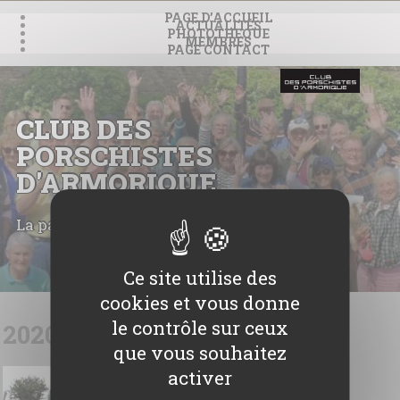
Panneau de gestion des cookies
PAGE D’ACCUEIL
ACTUALITÉS
PHOTOTHEQUE
MEMBRES
PAGE CONTACT
CLUB DES
PORSCHISTES
D'ARMORIQUE
La passion partagée
Ce site utilise des
Skip
cookies et vous donne
to
le contrôle sur ceux
20200920037
content
que vous souhaitez
activer