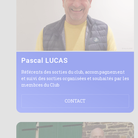
Pascal LUCAS
Référents des sorties du club, accompagnement
et suivi des sorties organisées et souhaités par les
membres du Club
CONTACT