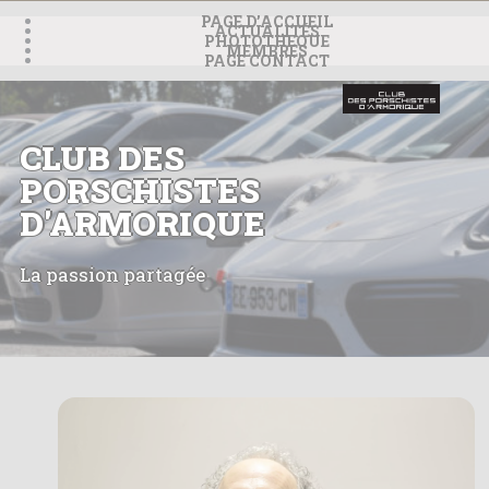
Panneau de gestion des cookies
PAGE D’ACCUEIL
ACTUALITÉS
PHOTOTHEQUE
MEMBRES
PAGE CONTACT
CLUB DES
PORSCHISTES
D'ARMORIQUE
La passion partagée