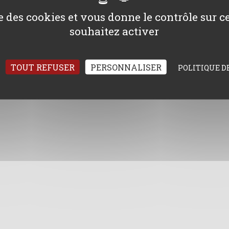
ise des cookies et vous donne le contrôle sur 
souhaitez activer
TOUT REFUSER
PERSONNALISER
POLITIQUE D
 de page
© Club Des Porchistes d'Armorique 2025
Mentions lé