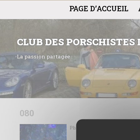
Panneau de gestion des cookies
PAGE D’ACCUEIL
CLUB DES PORSCHISTES
La passion partagée
Skip
to
080
content
Photos de la sortie du 8 Septem