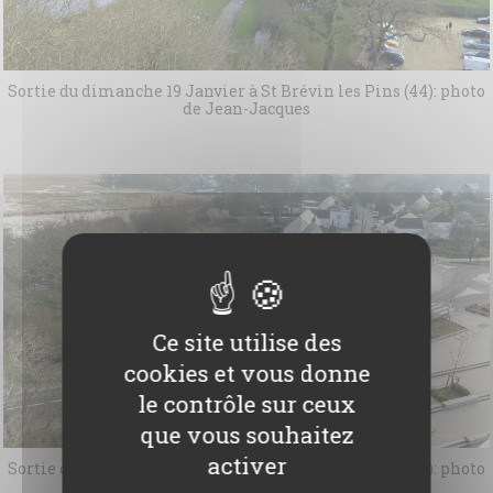
Sortie du dimanche 19 Janvier à St Brévin les Pins (44): photo
de Jean-Jacques
Ce site utilise des
cookies et vous donne
le contrôle sur ceux
que vous souhaitez
activer
Sortie du dimanche 19 Janvier à St Brévin les Pins (44): photo
de Jean-Jacques